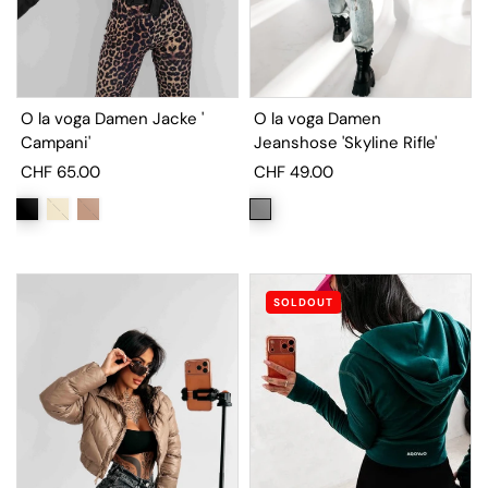
O la voga Damen Jacke '
O la voga Damen
Campani'
Jeanshose 'Skyline Rifle'
CHF 65.00
CHF 49.00
SOLDOUT