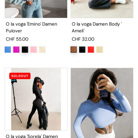
O la voga 'Emino' Damen
O la voga Damen Body '
Pulover
Ameli'
CHF 55.00
CHF 32.00
SOLDOUT
O la voga 'Sorela' Damen