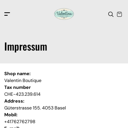
c
o
n
t
e
n
t
Impressum
Shop name:
Valentin Boutique
Tax number
CHE-423.239.614
Address:
Güterstrasse 155. 4053 Basel
Mobil:
+41762762798