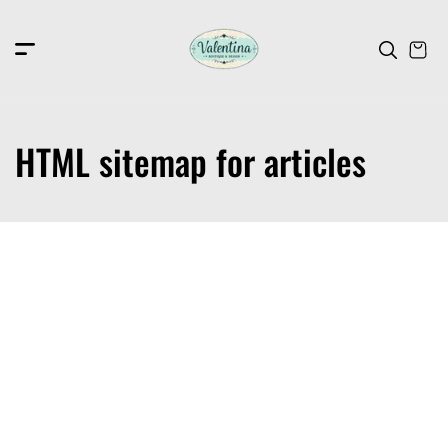
c
o
n
t
e
n
t
HTML sitemap for articles