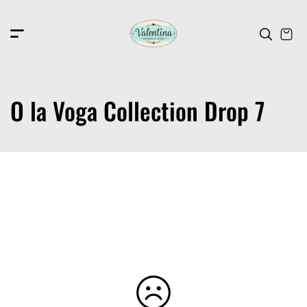
c
o
n
t
e
n
t
O la Voga Collection Drop 7